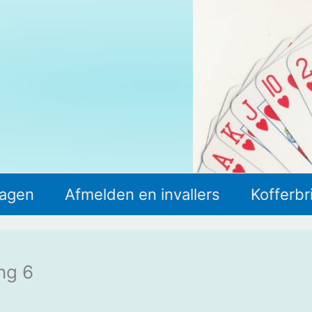
lagen
Afmelden en invallers
Kofferbr
ng 6