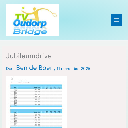
Ga
naar
de
inhoud
Jubileumdrive
Ben de Boer
Door
/
11 november 2025