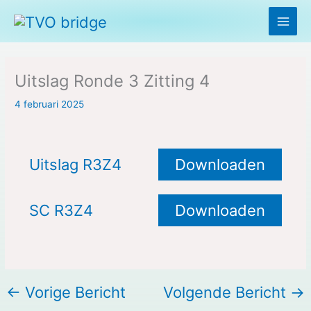
Ga
naar
de
inhoud
Uitslag Ronde 3 Zitting 4
4 februari 2025
Uitslag R3Z4
Downloaden
SC R3Z4
Downloaden
←
Vorige Bericht
Volgende Bericht
→