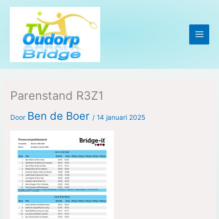
Ga
naar
de
inhoud
Parenstand R3Z1
Ben de Boer
Door
/
14 januari 2025