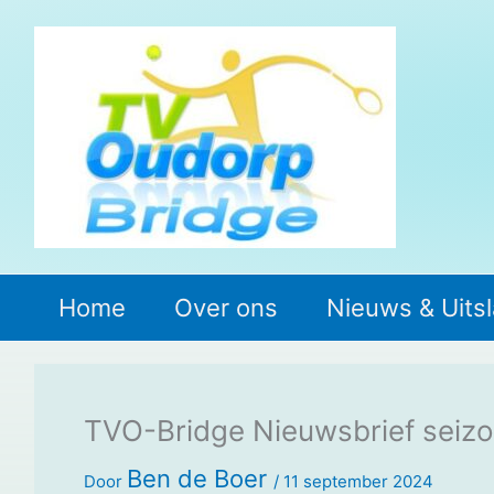
Ga
naar
de
inhoud
Home
Over ons
Nieuws & Uits
TVO-Bridge Nieuwsbrief seiz
Ben de Boer
Door
/
11 september 2024