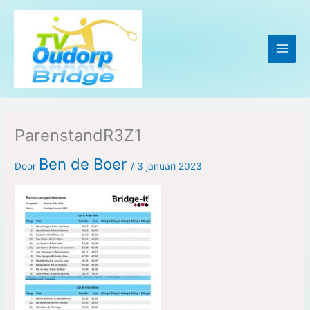
Ga
naar
de
inhoud
ParenstandR3Z1
Ben de Boer
Door
/
3 januari 2023