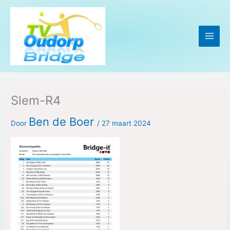
Ga
naar
de
inhoud
Slem-R4
Ben de Boer
Door
/
27 maart 2024