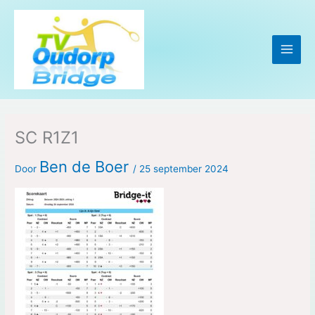
Ga
naar
de
inhoud
SC R1Z1
Ben de Boer
Door
/
25 september 2024