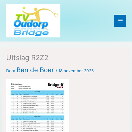
Ga
naar
de
inhoud
Uitslag R2Z2
Ben de Boer
Door
/
18 november 2025