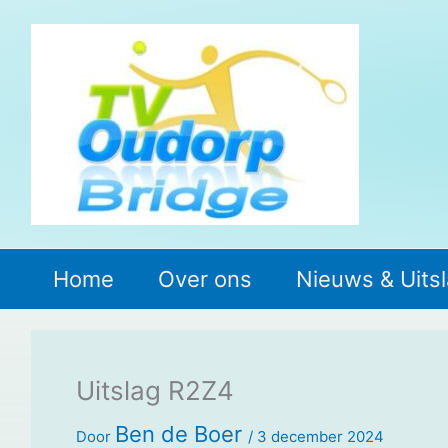
Ga
naar
de
inhoud
Home
Over ons
Nieuws & Uits
Uitslag R2Z4
Ben de Boer
Door
/
3 december 2024