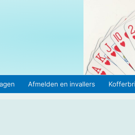
lagen
Afmelden en invallers
Kofferbr