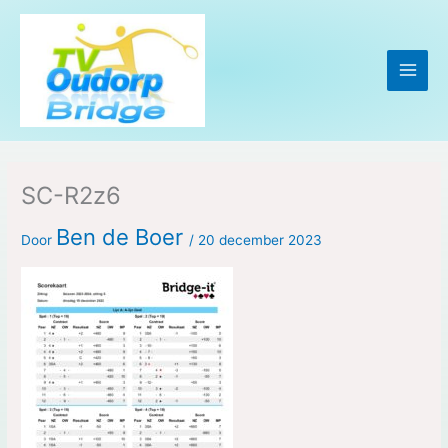
Ga
naar
de
inhoud
SC-R2z6
Ben de Boer
Door
/
20 december 2023