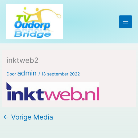
Ga
naar
de
inhoud
inktweb2
admin
Door
/
13 september 2022
←
Vorige Media