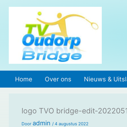
Ga
naar
de
inhoud
Home
Over ons
Nieuws & Uits
logo TVO bridge-edit-202205
admin
Door
/
4 augustus 2022