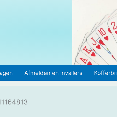
lagen
Afmelden en invallers
Kofferbr
11164813