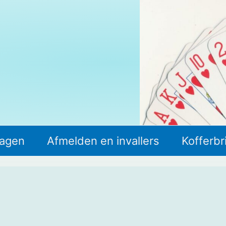
lagen
Afmelden en invallers
Kofferbr