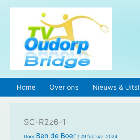
Ga
naar
de
inhoud
Home
Over ons
Nieuws & Uits
SC-R2z6-1
Ben de Boer
Door
/
29 februari 2024