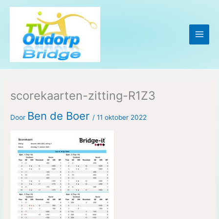
Ga
naar
de
inhoud
scorekaarten-zitting-R1Z3
Ben de Boer
Door
/
11 oktober 2022